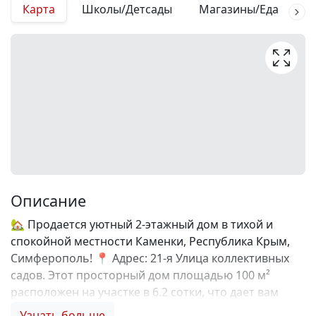
Карта
Школы/Детсады
Магазины/Еда
М
Описание
🏡 Продается уютный 2-этажный дом в тихой и
спокойной местности Каменки, Республика Крым,
Симферополь! 📍 Адрес: 21-я Улица коллективных
садов. Этот просторный дом площадью 100 м²
расположен на участке в 6.2 сотки, что дает вам
возможность создать свой идеальный уголок для
Узнать больше