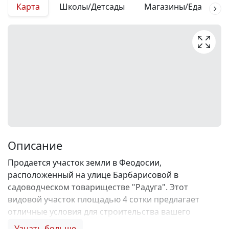
Карта
Школы/Детсады
Магазины/Еда
М
Описание
Продается участок земли в Феодосии,
расположенный на улице Барбарисовой в
садоводческом товариществе "Радуга". Этот
видовой участок площадью 4 сотки предлагает
отличные условия для строительства вашего
идеального дома. Юридический статус земельного
Узнать больше