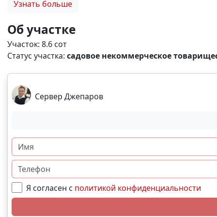
Узнать больше
подведена близко к участку, подключение без пробле
обустроенная база отдыха «Якорь» с развитой инфрас
Об участке
собственнику, имеет все необходимые российские док
Участок: 8.6 сот
редкую возможность стать владельцем такого уникаль
Статус участка:
садовое некоммерческое товарищес
вопросы! Z2723
Сервер Джепаров
Я согласен с
политикой конфиденциальности