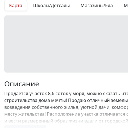
Карта
Школы/Детсады
Магазины/Еда
М
Описание
Продаётся участок 8,6 соток у моря, можно сказать ч
строительства дома мечты! Продаю отличный земельн
возведения собственного жилья, уютной дачи, комфо
месту жительства! Расположение участка отличается 
и вести размеренный образ жизни вдали от городской
проживающих здесь постоянно. Преимущества данног