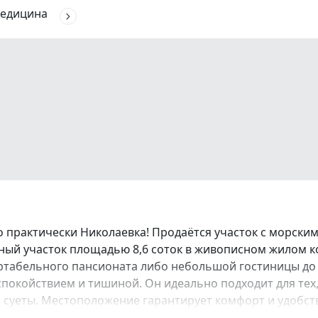
едицина
то практически Николаевка! Продаётся участок с морск
ый участок площадью 8,6 соток в живописном жилом ко
ртабельного пансионата либо небольшой гостиницы до 
спокойствием и тишиной. Он идеально подходит для тех
 суеты. Местоположение гарантирует комфорт и удобств
о предложения включают: Отличный вид на море, Ровны