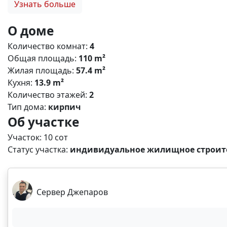
Узнать больше
необходимые удобства рядом. Этот дом станет отличн
уже высажены плодоносные деревья: - персики 5и сортов
О доме
черевишня 2 дерева; - вишня 1 дерево; - кизил 4 дерева
Количество комнат:
4
декоративная шелковица. По всем интересующим вопр
Общая площадь:
110 m²
Жилая площадь:
57.4 m²
Кухня:
13.9 m²
Количество этажей:
2
Тип дома:
кирпич
Об участке
Участок: 10 сот
Статус участка:
индивидуальное жилищное строите
Сервер Джепаров