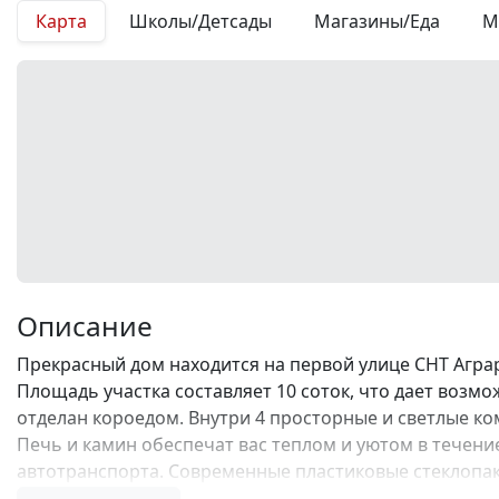
Карта
Школы/Детсады
Магазины/Еда
М
Описание
Прекрасный дом находится на первой улице СНТ Аграр
Площадь участка составляет 10 соток, что дает возм
отделан короедом. Внутри 4 просторные и светлые ко
Печь и камин обеспечат вас теплом и уютом в течение
автотранспорта. Современные пластиковые стеклопаке
бойлер для горячей воды. Местоположение дома позво