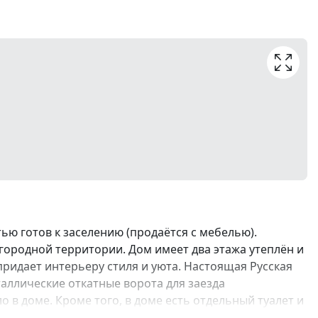
ю готов к заселению (продаётся с мебелью).
огородной территории. Дом имеет два этажа утеплён и
ридает интерьеру стиля и уюта. Настоящая Русская
таллические откатные ворота для заезда
в доме. Кроме того, в доме есть отдельный туалет и
ли от городской суеты, при этом имея все