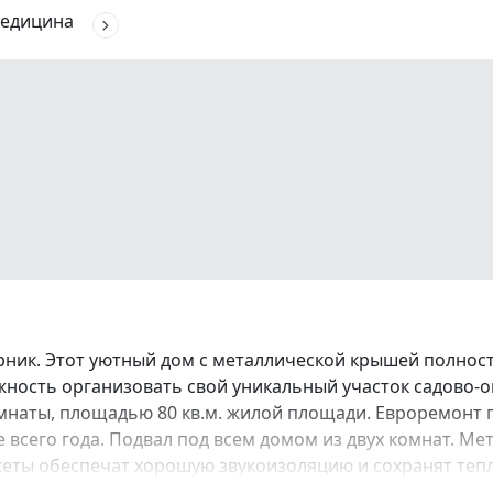
едицина
ник. Этот уютный дом с металлической крышей полность
ожность организовать свой уникальный участок садово-
мнаты, площадью 80 кв.м. жилой площади. Евроремонт п
 всего года. Подвал под всем домом из двух комнат. Ме
ты обеспечат хорошую звукоизоляцию и сохранят тепло 
ляет наслаждаться тихой и спокойной обстановкой, вда