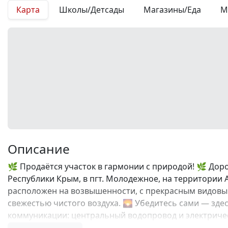
Карта
Школы/Детсады
Магазины/Еда
М
Описание
🌿 Продаётся участок в гармонии с природой! 🌿 До
Республики Крым, в пгт. Молодежное, на территории Аг
расположен на возвышенности, с прекрасным видовым
свежестью чистого воздуха. 🌄 Убедитесь сами — зде
коммуникации: центральный водопровод и электричес
⚡ Всего в 800 метрах находится главная дорога, отку