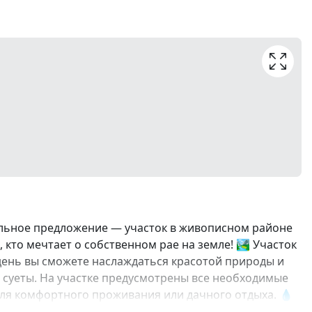
альное предложение — участок в живописном районе
 кто мечтает о собственном рае на земле! 🏞️ Участок
день вы сможете наслаждаться красотой природы и
и суеты. На участке предусмотрены все необходимые
для комфортного проживания или дачного отдыха. 💧
лённых пунктов. Здесь также регулярно ходят