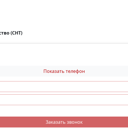
ельным. 🚌 Не упустите возможность приобрести этот у
ами, и мы с радостью ответим на все ваши вопросы и о
тво (СНТ)
Показать телефон
Заказать звонок