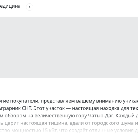
едицина
рогие покупатели, представляем вашему вниманию уник
рарник СНТ. Этот участок — настоящая находка для тех,
 обзором на величественную гору Чатыр-Даг. Каждый 
сь царит настоящая тишина, вдали от городского шума 
тво мощностью 15 кВт, что создаёт отличные условия 
да удобно добираться до пгт. Молодежное и других насе