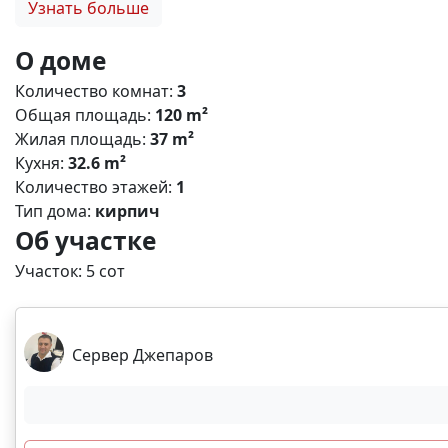
Узнать больше
-мягкая кровля , скелет и фермы из качественных ба
Все окна - качественные металлопластиковые, цвет шо
О доме
яма для канализации - Бетонный забор с трех сторон 
Количество комнат:
3
год! Это значит, что ваш дом может стать еще более
Общая площадь:
120 m²
другой город, и у вас есть возможность продолжить 
Жилая площадь:
37 m²
системой! 🎁 ТОРГ уместен в предметном диалоге!!! 
Кухня:
32.6 m²
записаться на просмотр! 📞 Z2618
Количество этажей:
1
Тип дома:
кирпич
Об участке
Участок: 5 сот
Сервер Джепаров