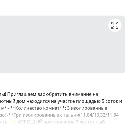
ты! Приглашаем вас обратить внимание на
уютный дом находится на участке площадью 5 соток и
 м² - **Количество комнат**: 3 изолированные
кю! -**Три изолированные спальни(11.84/13.32/11.84
ей мечты! ✨ ХОРОШИЙ армированный ленточный
т надежность и долговечность строительства. Крыша