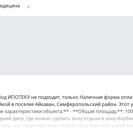
едицина
Под ИПОТЕКУ не подходит, только Наличная форма опла
кой в поселке Айкаван, Симферопольский район. Этот 
е характеристики объекта:** - **Общая площадь**: 100
адний двор, где можно сделать зону отдыха и зону барбе
остроить, что позволяет вам создать пространство сво
же, стены из ракушечника в полны й камень гарантирую