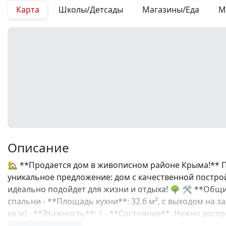
Карта
Школы/Детсады
Магазины/Еда
М
Описание
🏡 **Продается дом в живописном районе Крыма!** 
уникальное предложение: дом с качественной построй
идеально подойдет для жизни и отдыха! 🌳 🛠 **Общи
спальни - **Площадь кухни**: 32.6 м², с выходом на з
кв.м) - **Этажность**: 1 - **Состояние**: Нужно д
фундамент из качественного бетона, сейсмо-пояс так