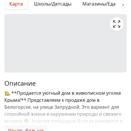
Карта
Школы/Детсады
Магазины/Еда
М
Описание
🏡 **Продается уютный дом в живописном уголке
Крыма!** Представляем к продаже дом в
Белогорске, на улице Запрудной. Это вариант для
спокойной жизни в окружении природы и свежего
воздуха 🌳. Участок площадью 8 соток находится в
зоне Тайганского водохранилища и представляет
Узнать больше