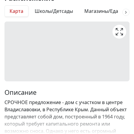
Карта
Школы/Детсады
Магазины/Еда
М
Описание
СРОЧНОЕ предложение - дом с участком в центре
Владиславовки, в Республике Крым. Данный объект
представляет собой дом, построенный в 1964 году,
который требует капитального ремонта или
возможно сноса. Однако у него есть огромный