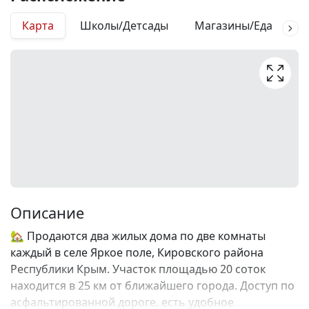
Карта
Школы/Детсады
Магазины/Еда
М
Описание
🏡 Продаются два жилых дома по две комнаты
каждый в селе Яркое поле, Кировского района
Республики Крым. Участок площадью 20 соток
находится в 25 км от ближайшего города. Доступ по
асфальтированной дороге, есть удобное