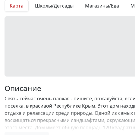
Карта
Школы/Детсады
Магазины/Еда
М
Описание
Связь сейчас очень плохая - пишите, пожалуйста, е
поселка, в красивой Республике Крым. Этот дом нахо
отдыха и релаксации среди природы. Одной из самых 
восхищаться прекрасными ландшафтами, окружающими
этого места. Дом имеет общую площадь 120 квадратных
реализации своих дизайнерских идей. Вы можете соз