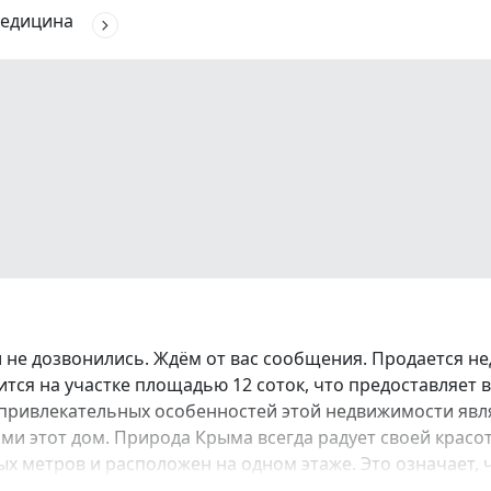
едицина
сли не дозвонились. Ждём от вас сообщения. Продается
дится на участке площадью 12 соток, что предоставляет
привлекательных особенностей этой недвижимости явля
 этот дом. Природа Крыма всегда радует своей красот
 метров и расположен на одном этаже. Это означает, ч
дать интерьер вашей мечты, который будет соответство