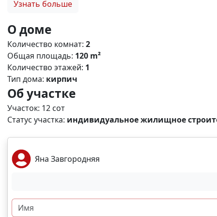
Узнать больше
Расстояние до моря всего 6 километров. Вы сможете 
прекрасными закатами, которые так характерны для э
О доме
недостроенный дом предлагает вам уникальную возм
Количество комнат:
2
специалистам уже сегодня и сделайте этот дом своим.
Общая площадь:
120 m²
Количество этажей:
1
Тип дома:
кирпич
Об участке
Участок: 12 сот
Статус участка:
индивидуальное жилищное строите
Яна Завгородняя