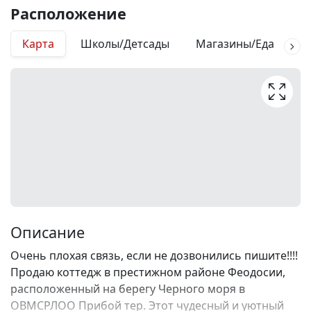
Расположение
Карта
Школы/Детсады
Магазины/Еда
М
Описание
Очень плохая связь, если не дозвонились пишите!!!!
Продаю коттедж в престижном районе Феодосии,
расположенный на берегу Черного моря в
ОВМСРЛОО Прибой тер. Этот чудесный и уютный