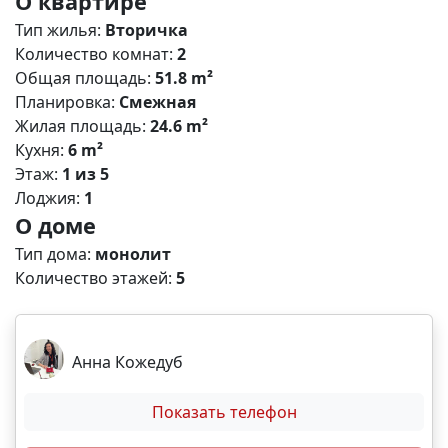
О квартире
и наслаждаться жизнью в своем новом доме.
Тип жилья:
Вторичка
Просторная лоджия станет любимым местом для
Количество комнат:
2
утреннего кофе Очень важно отметить, что данная
Общая площадь:
51.8 m²
квартира располагается в привлекательной
Планировка:
Смежная
локации: в шаговой доступности от моря, что
Жилая площадь:
24.6 m²
делает ее идеальным вариантом как для
Кухня:
6 m²
постоянного проживания, так и для летнего отдыха.
Этаж:
1 из 5
Кроме того, вам не придется беспокоиться о
Лоджия:
1
парковке, ведь предусмотрено свое парковочное
О доме
место. Не упустите возможность стать обладателем
этого замечательного жилья! Звоните и
Тип дома:
монолит
записывайтесь на просмотр уже сегодня. V3590
Количество этажей:
5
Анна Кожедуб
Показать телефон