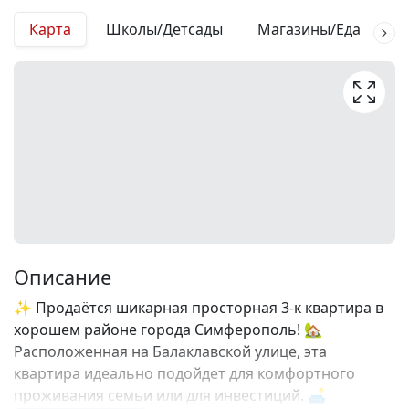
Карта
Школы/Детсады
Магазины/Еда
М
Описание
✨ Продаётся шикарная просторная 3-к квартира в
хорошем районе города Симферополь! 🏡
Расположенная на Балаклавской улице, эта
квартира идеально подойдет для комфортного
проживания семьи или для инвестиций. 🛋️