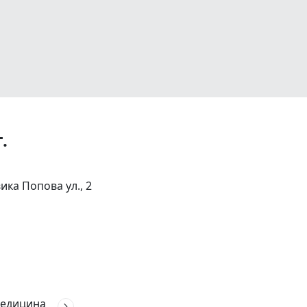
.
ка Попова ул., 2
едицина