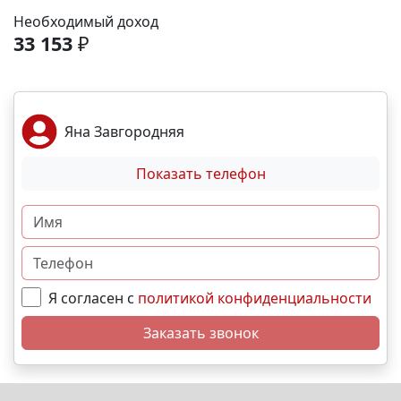
Парк – 5 мин. На машине: ✈️ Аэропорт – 8 мин. 🏖️
Необходимый доход
Море и пляж – 40 мин. 🏙️ Центр города – 20 мин. 🌁
33 153
₽
Крымский мост – 2:30 мин. Выгодные условия
покупки: • Беспроцентная рассрочка от
застройщика; • Семейная, военная,IT- ипотека; •
Материнский капитал; • Дистанционная покупка. 📞
Яна Завгородняя
Свяжитесь с нами прямо сейчас и мы подберем
лучший вариант именно для Вас. N9671
Показать телефон
Я согласен с
политикой конфиденциальности
Заказать звонок