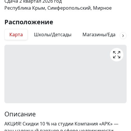
Сдача 2 квартал 2026 год
Республика Крым, Симферопольский, Мирное
Расположение
Карта
Школы/Детсады
Магазины/Еда
М
Описание
АКЦИЯ! Скидки 10 % на студии Компания «АРК» —
ваш надежный партнер в сфере недвижимости