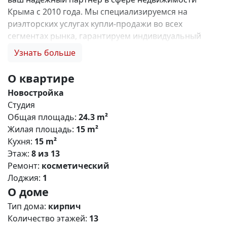
Крыма с 2010 года. Мы специализируемся на
риэлторских услугах купли-продажи во всех
сегментах рынка, гарантируем индивидуальный
подход, юридическую чистоту объектов и
Узнать больше
безопасность сделок. Самое ценное для нас — это
доверие наших клиентов! 🤝. Выбирая нас, Вы
О квартире
получаете: 1. 0% комиссии и оформление ипотеки
Новостройка
бесплатно; 2. Покупку недвижимости по цене
Студия
застройщика + акции, бонусы, подарки; 3.
Общая площадь:
24.3 m²
Экспертное мнение о каждом застройщике. Ваши
Жилая площадь:
15 m²
интересы — наш приоритет! 4. Профессиональную
Кухня:
15 m²
поддержку на всех этапах сделки до получения
Этаж:
8 из 13
ключей; 5. Фейерверк подарков🎁 🎁 🎁! Купи с
Ремонт:
косметический
нами и выбери свой ПОДАРОК! ЖК CROCUS –
Лоджия:
1
современный жилой кoмплeкс комфорт класса с
О доме
разнообразными планировками квартир и
офисными помещениями, расположенный в
Тип дома:
кирпич
живописном городе Симферополе. Это ваше
Количество этажей:
13