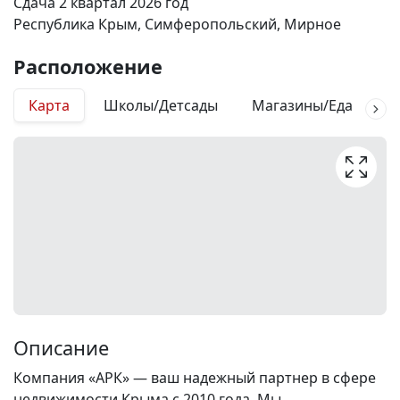
Сдача 2 квартал 2026 год
Республика Крым, Симферопольский, Мирное
Расположение
Карта
Школы/Детсады
Магазины/Еда
М
Описание
Компания «АРК» — ваш надежный партнер в сфере
недвижимости Крыма с 2010 года. Мы