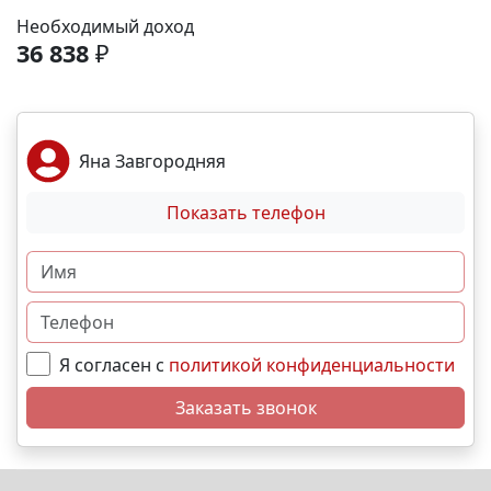
Море и пляж – 40 мин. 🏙️ Центр города – 20 мин. 🌁
Необходимый доход
Крымский мост – 2:30 мин. Выгодные условия
36 838
₽
покупки: • Беспроцентная рассрочка от
застройщика; • Семейная, военная,IT- ипотека; •
Материнский капитал; • Дистанционная покупка. 📞
Свяжитесь с нами прямо сейчас и мы подберем
Яна Завгородняя
лучший вариант именно для Вас. N9660
Показать телефон
Я согласен с
политикой конфиденциальности
Заказать звонок