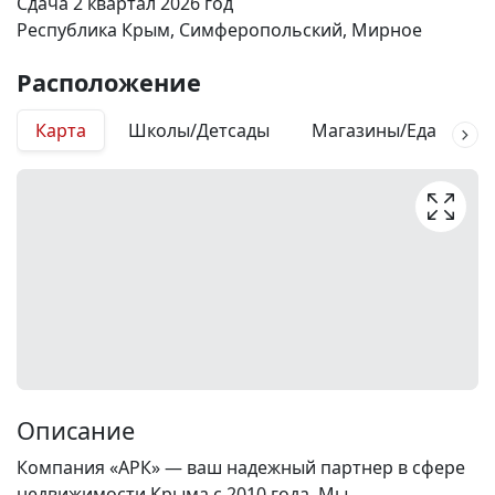
Сдача 2 квартал 2026 год
Республика Крым, Симферопольский, Мирное
Расположение
Карта
Школы/Детсады
Магазины/Еда
М
Описание
Компания «АРК» — ваш надежный партнер в сфере
недвижимости Крыма с 2010 года. Мы