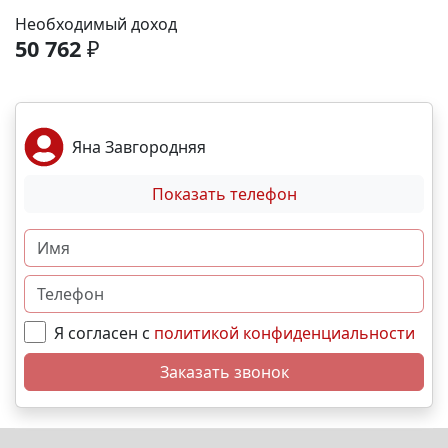
Море и пляж – 40 мин. 🏙️ Центр города – 20 мин. 🌁
Необходимый доход
Крымский мост – 2:30 мин. Выгодные условия
50 762
₽
покупки: • Беспроцентная рассрочка от
застройщика; • Семейная, военная,IT- ипотека; •
Материнский капитал; • Дистанционная покупка. 📞
Свяжитесь с нами прямо сейчас и мы подберем
Яна Завгородняя
лучший вариант именно для Вас. N9653
Показать телефон
Я согласен с
политикой конфиденциальности
Заказать звонок