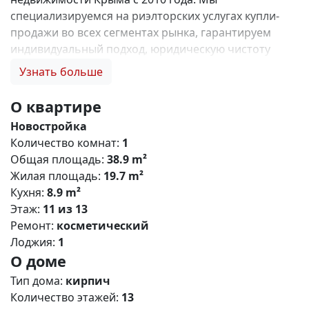
специализируемся на риэлторских услугах купли-
продажи во всех сегментах рынка, гарантируем
индивидуальный подход, юридическую чистоту
объектов и безопасность сделок. Самое ценное для
Узнать больше
нас — это доверие наших клиентов! 🤝. Выбирая
нас, Вы получаете: 1. 0% комиссии и оформление
О квартире
ипотеки бесплатно; 2. Покупку недвижимости по
Новостройка
цене застройщика + акции, бонусы, подарки; 3.
Количество комнат:
1
Экспертное мнение о каждом застройщике. Ваши
Общая площадь:
38.9 m²
интересы — наш приоритет! 4. Профессиональную
Жилая площадь:
19.7 m²
поддержку на всех этапах сделки до получения
Кухня:
8.9 m²
ключей; 5. Фейерверк подарков🎁 🎁 🎁! Купи с
Этаж:
11 из 13
нами и выбери свой ПОДАРОК! ЖК CROCUS –
Ремонт:
косметический
современный жилой кoмплeкс комфорт класса с
Лоджия:
1
разнообразными планировками квартир и
О доме
офисными помещениями, расположенный в
живописном городе Симферополе. Это ваше
Тип дома:
кирпич
пространство для воплощения мечты и отличная
Количество этажей:
13