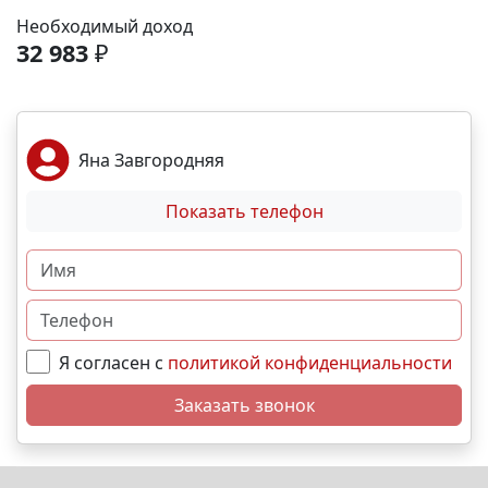
Море и пляж – 40 мин. 🏙️ Центр города – 20 мин. 🌁
Необходимый доход
Крымский мост – 2:30 мин. Выгодные условия
32 983
₽
покупки: • Беспроцентная рассрочка от
застройщика; • Семейная, военная,IT- ипотека; •
Материнский капитал; • Дистанционная покупка. 📞
Свяжитесь с нами прямо сейчас и мы подберем
Яна Завгородняя
лучший вариант именно для Вас. N9648
Показать телефон
Я согласен с
политикой конфиденциальности
Заказать звонок