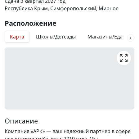
Сдача 3 квартал 2027 год
Республика Крым, Симферопольский, Мирное
Расположение
Карта
Школы/Детсады
Магазины/Еда
М
Описание
Компания «АРК» — ваш надежный партнер в сфере
недвижимости Крыма с 2010 года. Мы