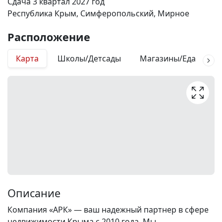
Сдача 3 квартал 2027 год
Республика Крым, Симферопольский, Мирное
Расположение
Карта
Школы/Детсады
Магазины/Еда
М
Описание
Компания «АРК» — ваш надежный партнер в сфере
недвижимости Крыма с 2010 года. Мы