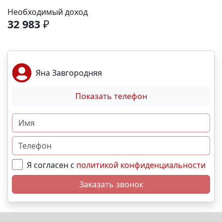
Море и пляж – 40 мин. 🏙️ Центр города – 20 мин. 🌁
Необходимый доход
Крымский мост – 2:30 мин. Выгодные условия
32 983
₽
покупки: • Беспроцентная рассрочка от
застройщика; • Семейная, военная,IT- ипотека; •
Материнский капитал; • Дистанционная покупка. 📞
Свяжитесь с нами прямо сейчас и мы подберем
Яна Завгородняя
лучший вариант именно для Вас. N9643
Показать телефон
Я согласен с
политикой конфиденциальности
Заказать звонок