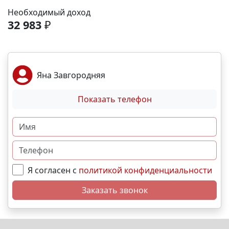
Море и пляж – 40 мин. 🏙️ Центр города – 20 мин. 🌁
Необходимый доход
Крымский мост – 2:30 мин. Выгодные условия
32 983
₽
покупки: • Беспроцентная рассрочка от
застройщика; • Семейная, военная,IT- ипотека; •
Материнский капитал; • Дистанционная покупка. 📞
Свяжитесь с нами прямо сейчас и мы подберем
Яна Завгородняя
лучший вариант именно для Вас. N9642
Показать телефон
Я согласен с
политикой конфиденциальности
Заказать звонок