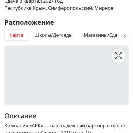
Сдача 3 квартал 2027 год
Республика Крым, Симферопольский, Мирное
Расположение
Карта
Школы/Детсады
Магазины/Еда
М
Описание
Компания «АРК» — ваш надежный партнер в сфере
недвижимости Крыма с 2010 года. Мы