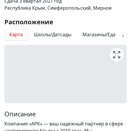
Сдача 3 квартал 2027 год
Республика Крым, Симферопольский, Мирное
Расположение
Карта
Школы/Детсады
Магазины/Еда
М
Описание
Компания «АРК» — ваш надежный партнер в сфере
недвижимости Крыма с 2010 года. Мы