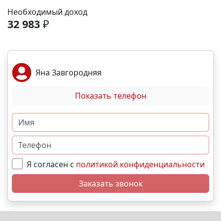
Море и пляж – 40 мин. 🏙️ Центр города – 20 мин. 🌁
Необходимый доход
Крымский мост – 2:30 мин. Выгодные условия
32 983
₽
покупки: • Беспроцентная рассрочка от
застройщика; • Семейная, военная,IT- ипотека; •
Материнский капитал; • Дистанционная покупка. 📞
Свяжитесь с нами прямо сейчас и мы подберем
Яна Завгородняя
лучший вариант именно для Вас. N9641
Показать телефон
Я согласен с
политикой конфиденциальности
Заказать звонок