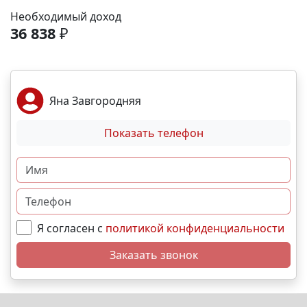
Море и пляж – 40 мин. 🏙️ Центр города – 20 мин. 🌁
Необходимый доход
Крымский мост – 2:30 мин. Выгодные условия
36 838
₽
покупки: • Беспроцентная рассрочка от
застройщика; • Семейная, военная,IT- ипотека; •
Материнский капитал; • Дистанционная покупка. 📞
Свяжитесь с нами прямо сейчас и мы подберем
Яна Завгородняя
лучший вариант именно для Вас. N9635
Показать телефон
Я согласен с
политикой конфиденциальности
Заказать звонок