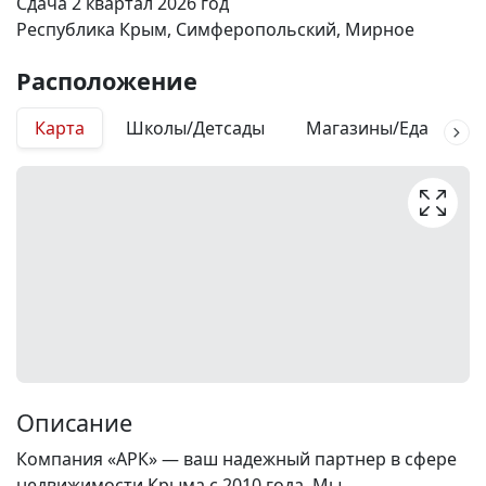
Сдача 2 квартал 2026 год
Республика Крым, Симферопольский, Мирное
Расположение
Карта
Школы/Детсады
Магазины/Еда
М
Описание
Компания «АРК» — ваш надежный партнер в сфере
недвижимости Крыма с 2010 года. Мы