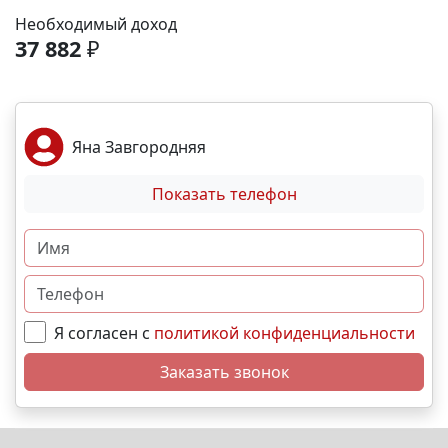
Море и пляж – 40 мин. 🏙️ Центр города – 20 мин. 🌁
Необходимый доход
Крымский мост – 2:30 мин. Выгодные условия
37 882
₽
покупки: • Беспроцентная рассрочка от
застройщика; • Семейная, военная,IT- ипотека; •
Материнский капитал; • Дистанционная покупка. 📞
Свяжитесь с нами прямо сейчас и мы подберем
Яна Завгородняя
лучший вариант именно для Вас. N9629
Показать телефон
Я согласен с
политикой конфиденциальности
Заказать звонок