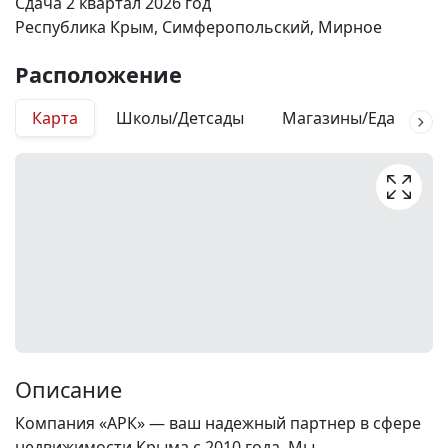
Сдача 2 квартал 2026 год
Республика Крым, Симферопольский, Мирное
Расположение
Карта
Школы/Детсады
Магазины/Еда
М
Описание
Компания «АРК» — ваш надежный партнер в сфере
недвижимости Крыма с 2010 года. Мы