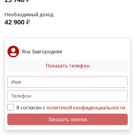
развития. - Фитнес-центр, тренажёрный зал,
бассейн Транспортная доступность: - В 5 минутах
Необходимый доход
ходьбы — остановка общественного транспорта
42 900
₽
(маршрутки, автобусы, троллейбус). - 5 минут до
объездной дороги. - 15 минут до центра
Симферополя на машине. - 10–12 минут до ТРК
«МЕГАНОМ». Выгодные условия покупки: -
Яна Завгородняя
Беспроцентная рассрочка - Льготная ипотека. -
Возможно использовать материнский капитал, как
Показать телефон
для приобретения в рассрочку так и в ипотеку.
Свяжитесь с нами прямо сейчас и мы подберем
лучший вариант именно для Вас! N5924
Я согласен с
политикой конфиденциальности
Заказать звонок