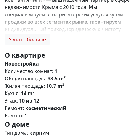
недвижимости Крыма с 2010 года. Мы
специализируемся на риэлторских услугах купли-
продажи во всех сегментах рынка, гарантируем
индивидуальный подход, юридическую чистоту
объектов и безопасность сделок. Самое ценное для
Узнать больше
нас — это доверие наших клиентов! 🤝. 1. 0%
комиссии и оформление ипотеки бесплатно; 2.
О квартире
Покупку недвижимости по цене застройщика +
Новостройка
акции, бонусы, подарки; 3. Экспертное мнение о
Количество комнат:
1
каждом застройщике. Ваши интересы — наш
Общая площадь:
33.5 m²
приоритет! 4. Профессиональную поддержку на всех
Жилая площадь:
10.7 m²
этапах сделки до получения ключей; 5. Фейерверк
Кухня:
14 m²
подарков🎁 🎁 🎁! Купи с нами и выбери свой
Этаж:
10 из 12
ПОДАРОК! ЖК «Солнечный парк» — масштабный
Ремонт:
косметический
проект комфорт-класса в пригороде Симферополя,
Балкон:
1
расположенный в посёлке городского типа
О доме
Молодёжное. Комплекс сочетает современную
архитектуру, развитую инфраструктуру и
Тип дома:
кирпич