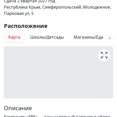
Сдача 2 квартал 2027 год
Республика Крым, Симферопольский, Молодежное,
Парковая ул, 5
Расположение
Карта
Школы/Детсады
Магазины/Еда
М
Описание
Компания «АРК» — ваш надежный партнер в сфере