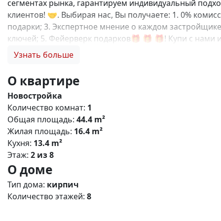
сегментах рынка, гарантируем индивидуальный подход
клиентов! 🤝. Выбирая нас, Вы получаете: 1. 0% коми
подарки; 3. Экспертное мнение о каждом застройщике
ключей; 5. Фейерверк подарков🎁 🎁 🎁! Купи с нам
квартал» — современный жилой комплекс комфорт‑кла
Узнать больше
детьми, молодых профессионалов и тех, кто ценит б
районе Симферополя с удобной транспортной доступно
О квартире
транспорта; - рядом — ключевые магистрали, обеспе
Новостройка
12 этажей (оптимальная плотность застройки). - Типы 
Количество комнат:
1
пространства, большие окна, функциональные кухни, р
Общая площадь:
44.4 m²
Дворы: без машин, озеленение, детские и спортивные
Жилая площадь:
16.4 m²
игровые комплексы для разных возрастов; - места дл
Кухня:
13.4 m²
цены и качества; - развитая социальная инфраструкту
Этаж:
2 из 8
программ. N5574
О доме
Тип дома:
кирпич
Количество этажей:
8