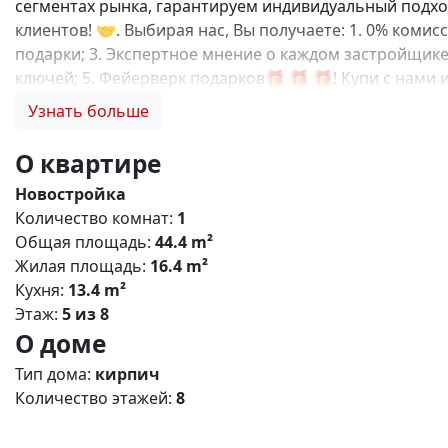
сегментах рынка, гарантируем индивидуальный подход
клиентов! 🤝. Выбирая нас, Вы получаете: 1. 0% коми
подарки; 3. Экспертное мнение о каждом застройщике
ключей; 5. Фейерверк подарков🎁 🎁 🎁! Купи с нам
квартал» — современный жилой комплекс комфорт‑кла
Узнать больше
детьми, молодых профессионалов и тех, кто ценит б
районе Симферополя с удобной транспортной доступно
О квартире
транспорта; - рядом — ключевые магистрали, обеспе
Новостройка
12 этажей (оптимальная плотность застройки). - Типы 
Количество комнат:
1
пространства, большие окна, функциональные кухни, р
Общая площадь:
44.4 m²
Дворы: без машин, озеленение, детские и спортивные
Жилая площадь:
16.4 m²
игровые комплексы для разных возрастов; - места дл
Кухня:
13.4 m²
цены и качества; - развитая социальная инфраструкту
Этаж:
5 из 8
программ. N5571
О доме
Тип дома:
кирпич
Количество этажей:
8