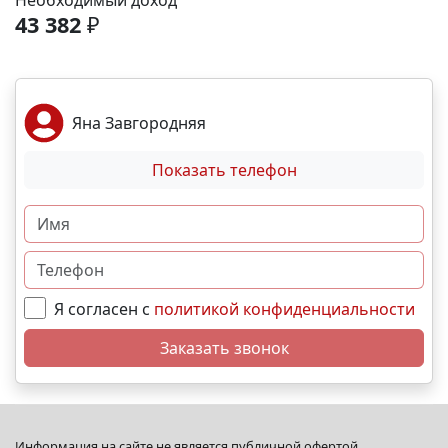
Необходимый доход
спортивные площадки. Благоустройство -
43 382
₽
ландшафтный дизайн с зонами отдыха; -
велодорожки и пешеходные аллеи; - игровые
комплексы для разных возрастов; - места для выгула
собак; - видеонаблюдение и КПП для безопасности.
Яна Завгородняя
Преимущества - сбалансированное сочетание цены
и качества; - развитая социальная инфраструктура в
Показать телефон
шаговой доступности; - продуманное дворовое
пространство; - гибкая система рассрочек и
ипотечных программ. N5570
Я согласен с
политикой конфиденциальности
Заказать звонок
Информация на сайте не является публичной офертой