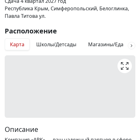
Сдача 4 квартал 2027 год
Республика Крым, Симферопольский, Белоглинка,
Павла Титова ул.
Расположение
Карта
Школы/Детсады
Магазины/Еда
М
Описание
Компания «АРК» — ваш надежный партнер в сфере