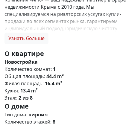
недвижимости Крыма с 2010 года. Мы
специализируемся на риэлторских услугах купли-
продажи во всех сегментах рынка, гарантируем
индивидуальный подход, юридическую чистоту
объектов и безопасность сделок. Самое ценное для
Узнать больше
нас — это доверие наших клиентов! 🤝. Выбирая
нас, Вы получаете: 1. 0% комиссии и оформление
О квартире
ипотеки бесплатно; 2. Покупку недвижимости по
Новостройка
цене застройщика + акции, бонусы, подарки; 3.
Количество комнат:
1
Экспертное мнение о каждом застройщике. Ваши
Общая площадь:
44.4 m²
интересы — наш приоритет! 4. Профессиональную
Жилая площадь:
16.4 m²
поддержку на всех этапах сделки до получения
Кухня:
13.4 m²
ключей; 5. Фейерверк подарков🎁 🎁 🎁! Купи с
Этаж:
2 из 8
нами и выбери свой ПОДАРОК! Жилой комплекс
О доме
«Зелёный квартал» (Симферополь) Общая
концепция «Зелёный квартал» — современный
Тип дома:
кирпич
жилой комплекс комфорт‑класса, сочетающий
Количество этажей:
8
городскую инфраструктуру с экологичным