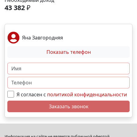
Необходимый доход
спортивные площадки. Благоустройство -
43 382
₽
ландшафтный дизайн с зонами отдыха; -
велодорожки и пешеходные аллеи; - игровые
комплексы для разных возрастов; - места для выгула
собак; - видеонаблюдение и КПП для безопасности.
Яна Завгородняя
Преимущества - сбалансированное сочетание цены
и качества; - развитая социальная инфраструктура в
Показать телефон
шаговой доступности; - продуманное дворовое
пространство; - гибкая система рассрочек и
ипотечных программ. N5567
Я согласен с
политикой конфиденциальности
Заказать звонок
Информация на сайте не является публичной офертой