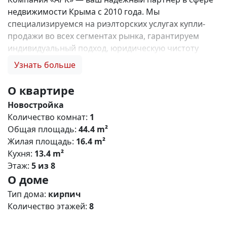
недвижимости Крыма с 2010 года. Мы
специализируемся на риэлторских услугах купли-
продажи во всех сегментах рынка, гарантируем
индивидуальный подход, юридическую чистоту
объектов и безопасность сделок. Самое ценное для
Узнать больше
нас — это доверие наших клиентов! 🤝. Выбирая
нас, Вы получаете: 1. 0% комиссии и оформление
О квартире
ипотеки бесплатно; 2. Покупку недвижимости по
Новостройка
цене застройщика + акции, бонусы, подарки; 3.
Количество комнат:
1
Экспертное мнение о каждом застройщике. Ваши
Общая площадь:
44.4 m²
интересы — наш приоритет! 4. Профессиональную
Жилая площадь:
16.4 m²
поддержку на всех этапах сделки до получения
Кухня:
13.4 m²
ключей; 5. Фейерверк подарков🎁 🎁 🎁! Купи с
Этаж:
5 из 8
нами и выбери свой ПОДАРОК! Жилой комплекс
О доме
«Зелёный квартал» (Симферополь) Общая
концепция «Зелёный квартал» — современный
Тип дома:
кирпич
жилой комплекс комфорт‑класса, сочетающий
Количество этажей:
8
городскую инфраструктуру с экологичным