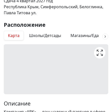
Сдача 4 квартал 2027 год
Республика Крым, Симферопольский, Белоглинка,
Павла Титова ул.
Расположение
Карта
Школы/Детсады
Магазины/Еда
М
Описание
Компания «АРК» — ваш надежный партнер в сфере