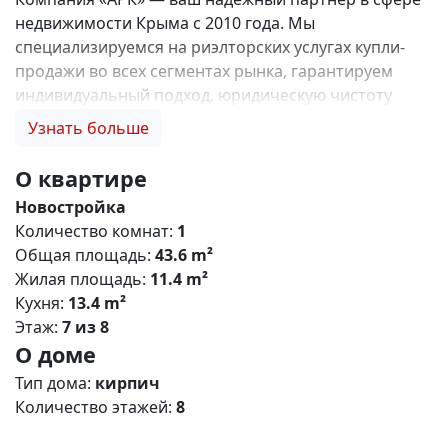
недвижимости Крыма с 2010 года. Мы
специализируемся на риэлторских услугах купли-
продажи во всех сегментах рынка, гарантируем
индивидуальный подход, юридическую чистоту
объектов и безопасность сделок. Самое ценное для
Узнать больше
нас — это доверие наших клиентов! 🤝. Выбирая
нас, Вы получаете: 1. 0% комиссии и оформление
О квартире
ипотеки бесплатно; 2. Покупку недвижимости по
Новостройка
цене застройщика + акции, бонусы, подарки; 3.
Количество комнат:
1
Экспертное мнение о каждом застройщике. Ваши
Общая площадь:
43.6 m²
интересы — наш приоритет! 4. Профессиональную
Жилая площадь:
11.4 m²
поддержку на всех этапах сделки до получения
Кухня:
13.4 m²
ключей; 5. Фейерверк подарков🎁 🎁 🎁! Купи с
Этаж:
7 из 8
нами и выбери свой ПОДАРОК! Жилой комплекс
О доме
«Зелёный квартал» (Симферополь) Общая
концепция «Зелёный квартал» — современный
Тип дома:
кирпич
жилой комплекс комфорт‑класса, сочетающий
Количество этажей:
8
городскую инфраструктуру с экологичным