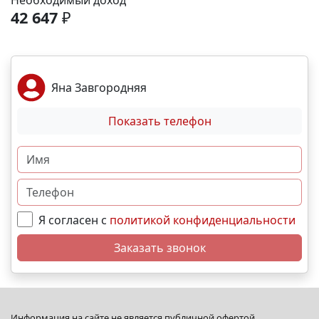
Необходимый доход
спортивные площадки. Благоустройство -
42 647
₽
ландшафтный дизайн с зонами отдыха; -
велодорожки и пешеходные аллеи; - игровые
комплексы для разных возрастов; - места для выгула
собак; - видеонаблюдение и КПП для безопасности.
Яна Завгородняя
Преимущества - сбалансированное сочетание цены
и качества; - развитая социальная инфраструктура в
Показать телефон
шаговой доступности; - продуманное дворовое
пространство; - гибкая система рассрочек и
ипотечных программ. N5565
Я согласен с
политикой конфиденциальности
Заказать звонок
Информация на сайте не является публичной офертой