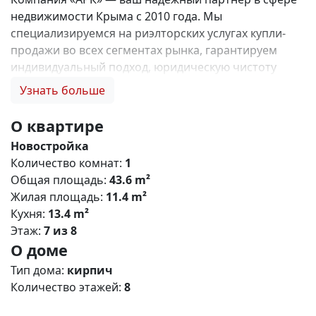
недвижимости Крыма с 2010 года. Мы
специализируемся на риэлторских услугах купли-
продажи во всех сегментах рынка, гарантируем
индивидуальный подход, юридическую чистоту
объектов и безопасность сделок. Самое ценное для
Узнать больше
нас — это доверие наших клиентов! 🤝. Выбирая
нас, Вы получаете: 1. 0% комиссии и оформление
О квартире
ипотеки бесплатно; 2. Покупку недвижимости по
Новостройка
цене застройщика + акции, бонусы, подарки; 3.
Количество комнат:
1
Экспертное мнение о каждом застройщике. Ваши
Общая площадь:
43.6 m²
интересы — наш приоритет! 4. Профессиональную
Жилая площадь:
11.4 m²
поддержку на всех этапах сделки до получения
Кухня:
13.4 m²
ключей; 5. Фейерверк подарков🎁 🎁 🎁! Купи с
Этаж:
7 из 8
нами и выбери свой ПОДАРОК! Жилой комплекс
О доме
«Зелёный квартал» (Симферополь) Общая
концепция «Зелёный квартал» — современный
Тип дома:
кирпич
жилой комплекс комфорт‑класса, сочетающий
Количество этажей:
8
городскую инфраструктуру с экологичным