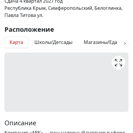
Сдача 4 квартал 2027 год
Республика Крым, Симферопольский, Белоглинка,
Павла Титова ул.
Расположение
Карта
Школы/Детсады
Магазины/Еда
М
Описание
Компания «АРК» — ваш надежный партнер в сфере