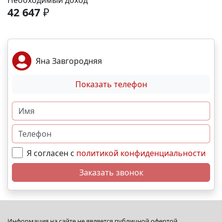
Необходимый доход
спортивные площадки. Благоустройство -
42 647
₽
ландшафтный дизайн с зонами отдыха; -
велодорожки и пешеходные аллеи; - игровые
комплексы для разных возрастов; - места для выгула
собак; - видеонаблюдение и КПП для безопасности.
Яна Завгородняя
Преимущества - сбалансированное сочетание цены
и качества; - развитая социальная инфраструктура в
Показать телефон
шаговой доступности; - продуманное дворовое
пространство; - гибкая система рассрочек и
ипотечных программ. N5563
Я согласен с
политикой конфиденциальности
Заказать звонок
Информация на сайте не является публичной офертой