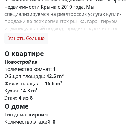
недвижимости Крыма с 2010 года. Мы
специализируемся на риэлторских услугах купли-
продажи во всех сегментах рынка, гарантируем
индивидуальный подход, юридическую чистоту
объектов и безопасность сделок. Самое ценное для
Узнать больше
нас — это доверие наших клиентов! 🤝. Выбирая
нас, Вы получаете: 1. 0% комиссии и оформление
О квартире
ипотеки бесплатно; 2. Покупку недвижимости по
Новостройка
цене застройщика + акции, бонусы, подарки; 3.
Количество комнат:
1
Экспертное мнение о каждом застройщике. Ваши
Общая площадь:
42.5 m²
интересы — наш приоритет! 4. Профессиональную
Жилая площадь:
16.6 m²
поддержку на всех этапах сделки до получения
Кухня:
14.3 m²
ключей; 5. Фейерверк подарков🎁 🎁 🎁! Купи с
Этаж:
4 из 8
нами и выбери свой ПОДАРОК! Жилой комплекс
О доме
«Зелёный квартал» (Симферополь) Общая
концепция «Зелёный квартал» — современный
Тип дома:
кирпич
жилой комплекс комфорт‑класса, сочетающий
Количество этажей:
8
городскую инфраструктуру с экологичным