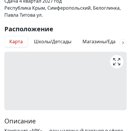
Сдача 4 квартал 2027 год
Республика Крым, Симферопольский, Белоглинка,
Павла Титова ул.
Расположение
Карта
Школы/Детсады
Магазины/Еда
М
Описание
Компания «АРК» — ваш надежный партнер в сфере