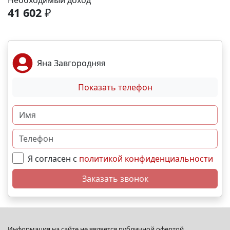
Необходимый доход
спортивные площадки. Благоустройство -
41 602
₽
ландшафтный дизайн с зонами отдыха; -
велодорожки и пешеходные аллеи; - игровые
комплексы для разных возрастов; - места для выгула
собак; - видеонаблюдение и КПП для безопасности.
Яна Завгородняя
Преимущества - сбалансированное сочетание цены
и качества; - развитая социальная инфраструктура в
Показать телефон
шаговой доступности; - продуманное дворовое
пространство; - гибкая система рассрочек и
ипотечных программ. N5553
Я согласен с
политикой конфиденциальности
Заказать звонок
Информация на сайте не является публичной офертой