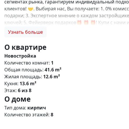
сегментах рынка, гарантируем индивидуальный подход
клиентов! 🤝. Выбирая нас, Вы получаете: 1. 0% коми
подарки; 3. Экспертное мнение о каждом застройщике
ключей; 5. Фейерверк подарков🎁 🎁 🎁! Купи с нам
квартал» — современный жилой комплекс комфорт‑кла
Узнать больше
детьми, молодых профессионалов и тех, кто ценит б
районе Симферополя с удобной транспортной доступно
О квартире
транспорта; - рядом — ключевые магистрали, обеспе
Новостройка
12 этажей (оптимальная плотность застройки). - Типы 
Количество комнат:
1
пространства, большие окна, функциональные кухни, р
Общая площадь:
41.6 m²
Дворы: без машин, озеленение, детские и спортивные
Жилая площадь:
12.6 m²
игровые комплексы для разных возрастов; - места дл
Кухня:
13.6 m²
цены и качества; - развитая социальная инфраструкту
Этаж:
6 из 8
программ. N5543
О доме
Тип дома:
кирпич
Количество этажей:
8