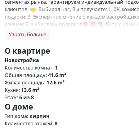
сегментах рынка, гарантируем индивидуальный подход
клиентов! 🤝. Выбирая нас, Вы получаете: 1. 0% коми
подарки; 3. Экспертное мнение о каждом застройщике
ключей; 5. Фейерверк подарков🎁 🎁 🎁! Купи с нам
квартал» — современный жилой комплекс комфорт‑кла
Узнать больше
детьми, молодых профессионалов и тех, кто ценит б
районе Симферополя с удобной транспортной доступно
О квартире
транспорта; - рядом — ключевые магистрали, обеспе
Новостройка
12 этажей (оптимальная плотность застройки). - Типы 
Количество комнат:
1
пространства, большие окна, функциональные кухни, р
Общая площадь:
41.6 m²
Дворы: без машин, озеленение, детские и спортивные
Жилая площадь:
12.6 m²
игровые комплексы для разных возрастов; - места дл
Кухня:
13.6 m²
цены и качества; - развитая социальная инфраструкту
Этаж:
6 из 8
программ. N5540
О доме
Тип дома:
кирпич
Количество этажей:
8