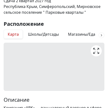
Сдача 2 квартал 2027 год
Республика Крым, Симферопольский, Мирновское
сельское поселение " Парковые кварталы "
Расположение
Карта
Школы/Детсады
Магазины/Еда
М
Описание
Компания «АРК» — ваш надежный партнер в сфере