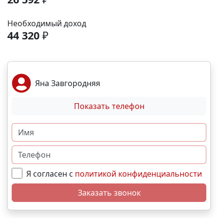
аэропорта- 9 минут; До железнодорожного вокзала
-12 минут. Выгодные условия покупки:
Необходимый доход
Беспроцентная рассрочка от застройщика;
44 320
₽
Семейная, военная ,IT- ипотека; Материнский
капитал; Дистанционная покупка. 📞Свяжитесь с
нами прямо сейчас и мы подберем лучший вариант
именно для вас! N5350
Яна Завгородняя
Показать телефон
Я согласен с
политикой конфиденциальности
Заказать звонок