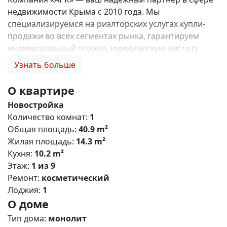
недвижимости Крыма с 2010 года. Мы
специализируемся на риэлторских услугах купли-
продажи во всех сегментах рынка, гарантируем
индивидуальный подход, юридическую чистоту
объектов и безопасность сделок. Самое ценное для
Узнать больше
нас — это доверие наших клиентов! 🤝. 1. 0%
комиссии и оформление ипотеки бесплатно; 2.
О квартире
Покупку недвижимости по цене застройщика +
Новостройка
акции, бонусы, подарки; 3. Экспертное мнение о
Количество комнат:
1
каждом застройщике. Ваши интересы — наш
Общая площадь:
40.9 m²
приоритет! 4. Профессиональную поддержку на всех
Жилая площадь:
14.3 m²
этапах сделки до получения ключей; 5. Фейерверк
Кухня:
10.2 m²
подарков🎁 🎁 🎁! Купи с нами и выбери свой
Этаж:
1 из 9
ПОДАРОК! ЖК «Парковые кварталы» - это ваш
Ремонт:
косметический
безусловный комфорт в активно развивающемся
Лоджия:
1
районе Симферополя! Жилищный комплекс
О доме
сочетает в себе строгие формы, лаконичный дизайн
,прекрасно развитую инфраструктуру и уникальные
Тип дома:
монолит