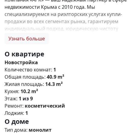
недвижимости Крыма с 2010 года. Мы
специализируемся на риэлторских услугах купли-
продажи во всех сегментах рынка, гарантируем
индивидуальный подход, юридическую чистоту
объектов и безопасность сделок. Самое ценное для
Узнать больше
нас — это доверие наших клиентов! 🤝. 1. 0%
комиссии и оформление ипотеки бесплатно; 2.
О квартире
Покупку недвижимости по цене застройщика +
Новостройка
акции, бонусы, подарки; 3. Экспертное мнение о
Количество комнат:
1
каждом застройщике. Ваши интересы — наш
Общая площадь:
40.9 m²
приоритет! 4. Профессиональную поддержку на всех
Жилая площадь:
14.3 m²
этапах сделки до получения ключей; 5. Фейерверк
Кухня:
10.2 m²
подарков🎁 🎁 🎁! Купи с нами и выбери свой
Этаж:
1 из 9
ПОДАРОК! ЖК «Парковые кварталы» - это ваш
Ремонт:
косметический
безусловный комфорт в активно развивающемся
Лоджия:
1
районе Симферополя! Жилищный комплекс
О доме
сочетает в себе строгие формы, лаконичный дизайн
,прекрасно развитую инфраструктуру и уникальные
Тип дома:
монолит