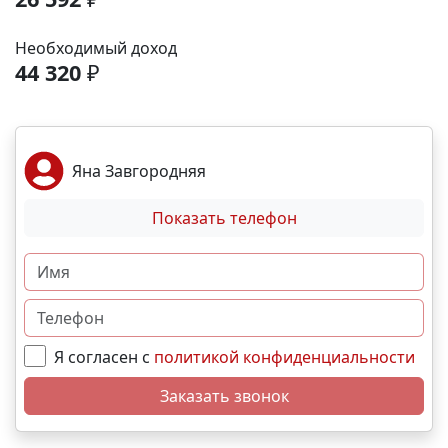
аэропорта- 9 минут; До железнодорожного вокзала
-12 минут. Выгодные условия покупки:
Необходимый доход
Беспроцентная рассрочка от застройщика;
44 320
₽
Семейная, военная ,IT- ипотека; Материнский
капитал; Дистанционная покупка. 📞Свяжитесь с
нами прямо сейчас и мы подберем лучший вариант
именно для вас! N5346
Яна Завгородняя
Показать телефон
Я согласен с
политикой конфиденциальности
Заказать звонок