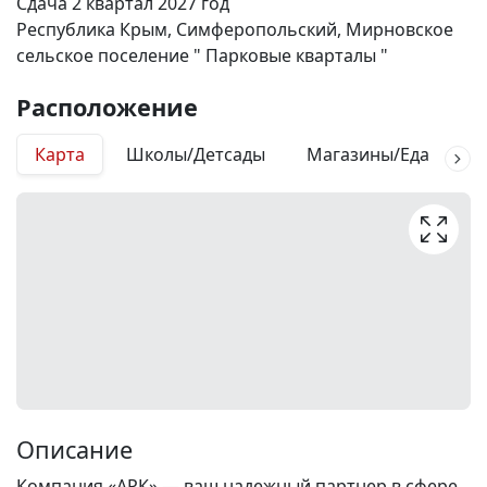
Сдача 2 квартал 2027 год
Республика Крым, Симферопольский, Мирновское
сельское поселение " Парковые кварталы "
Расположение
Карта
Школы/Детсады
Магазины/Еда
М
Описание
Компания «АРК» — ваш надежный партнер в сфере