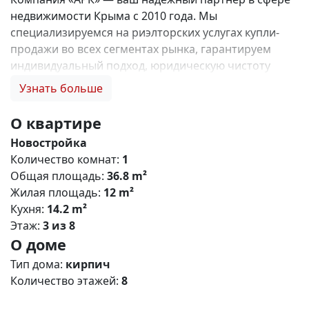
недвижимости Крыма с 2010 года. Мы
специализируемся на риэлторских услугах купли-
продажи во всех сегментах рынка, гарантируем
индивидуальный подход, юридическую чистоту
объектов и безопасность сделок. Самое ценное для
Узнать больше
нас — это доверие наших клиентов! 🤝. Выбирая
нас, Вы получаете: 1. 0% комиссии и оформление
О квартире
ипотеки бесплатно; 2. Покупку недвижимости по
Новостройка
цене застройщика + акции, бонусы, подарки; 3.
Количество комнат:
1
Экспертное мнение о каждом застройщике. Ваши
Общая площадь:
36.8 m²
интересы — наш приоритет! 4. Профессиональную
Жилая площадь:
12 m²
поддержку на всех этапах сделки до получения
Кухня:
14.2 m²
ключей; 5. Фейерверк подарков🎁 🎁 🎁! Купи с
Этаж:
3 из 8
нами и выбери свой ПОДАРОК! Жилой комплекс
О доме
«Зелёный квартал» (Симферополь) Общая
концепция «Зелёный квартал» — современный
Тип дома:
кирпич
жилой комплекс комфорт‑класса, сочетающий
Количество этажей:
8
городскую инфраструктуру с экологичным