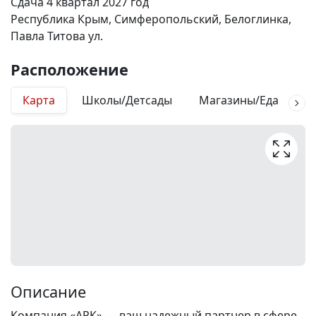
Сдача 4 квартал 2027 год
Республика Крым, Симферопольский, Белоглинка,
Павла Титова ул.
Расположение
Карта
Школы/Детсады
Магазины/Еда
М
Описание
Компания «АРК» — ваш надежный партнер в сфере