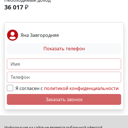
Необходимый доход
спортивные площадки. Благоустройство -
36 017
₽
ландшафтный дизайн с зонами отдыха; -
велодорожки и пешеходные аллеи; - игровые
комплексы для разных возрастов; - места для выгула
собак; - видеонаблюдение и КПП для безопасности.
Яна Завгородняя
Преимущества - сбалансированное сочетание цены
и качества; - развитая социальная инфраструктура в
Показать телефон
шаговой доступности; - продуманное дворовое
пространство; - гибкая система рассрочек и
ипотечных программ. N5327
Я согласен с
политикой конфиденциальности
Заказать звонок
Информация на сайте не является публичной офертой