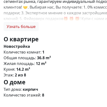
сегментах рынка, гарантируем индивидуальный подход
клиентов! 🤝. Выбирая нас, Вы получаете: 1. 0% коми
подарки; 3. Экспертное мнение о каждом застройщике
ключей; 5. Фейерверк подарков🎁 🎁 🎁! Купи с нам
квартал» — современный жилой комплекс комфорт‑кла
Узнать больше
детьми, молодых профессионалов и тех, кто ценит б
районе Симферополя с удобной транспортной доступно
О квартире
транспорта; - рядом — ключевые магистрали, обеспе
Новостройка
12 этажей (оптимальная плотность застройки). - Типы 
Количество комнат:
1
пространства, большие окна, функциональные кухни, р
Общая площадь:
36.8 m²
Дворы: без машин, озеленение, детские и спортивные
Жилая площадь:
12 m²
игровые комплексы для разных возрастов; - места дл
Кухня:
14.2 m²
цены и качества; - развитая социальная инфраструкту
Этаж:
2 из 8
программ. N5323
О доме
Тип дома:
кирпич
Количество этажей:
8