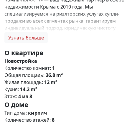
недвижимости Крыма с 2010 года. Мы
специализируемся на риэлторских услугах купли-
продажи во всех сегментах рынка, гарантируем
индивидуальный подход, юридическую чистоту
объектов и безопасность сделок. Самое ценное для
Узнать больше
нас — это доверие наших клиентов! 🤝. Выбирая
нас, Вы получаете: 1. 0% комиссии и оформление
О квартире
ипотеки бесплатно; 2. Покупку недвижимости по
Новостройка
цене застройщика + акции, бонусы, подарки; 3.
Количество комнат:
1
Экспертное мнение о каждом застройщике. Ваши
Общая площадь:
36.8 m²
интересы — наш приоритет! 4. Профессиональную
Жилая площадь:
12 m²
поддержку на всех этапах сделки до получения
Кухня:
14.2 m²
ключей; 5. Фейерверк подарков🎁 🎁 🎁! Купи с
Этаж:
4 из 8
нами и выбери свой ПОДАРОК! Жилой комплекс
О доме
«Зелёный квартал» (Симферополь) Общая
концепция «Зелёный квартал» — современный
Тип дома:
кирпич
жилой комплекс комфорт‑класса, сочетающий
Количество этажей:
8
городскую инфраструктуру с экологичным