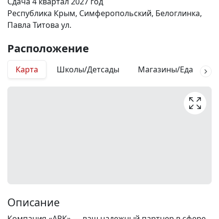
Сдача 4 квартал 2027 год
Республика Крым, Симферопольский, Белоглинка,
Павла Титова ул.
Расположение
Карта
Школы/Детсады
Магазины/Еда
М
Описание
Компания «АРК» — ваш надежный партнер в сфере