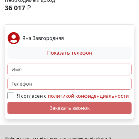
Необходимый доход
спортивные площадки. Благоустройство -
36 017
₽
ландшафтный дизайн с зонами отдыха; -
велодорожки и пешеходные аллеи; - игровые
комплексы для разных возрастов; - места для выгула
собак; - видеонаблюдение и КПП для безопасности.
Яна Завгородняя
Преимущества - сбалансированное сочетание цены
и качества; - развитая социальная инфраструктура в
Показать телефон
шаговой доступности; - продуманное дворовое
пространство; - гибкая система рассрочек и
ипотечных программ. N5320
Я согласен с
политикой конфиденциальности
Заказать звонок
Информация на сайте не является публичной офертой