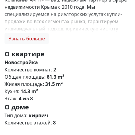
недвижимости Крыма с 2010 года. Мы
специализируемся на риэлторских услугах купли-
продажи во всех сегментах рынка, гарантируем
индивидуальный подход, юридическую чистоту
объектов и безопасность сделок. Самое ценное для
Узнать больше
нас — это доверие наших клиентов! 🤝. Выбирая
нас, Вы получаете: 1. 0% комиссии и оформление
О квартире
ипотеки бесплатно; 2. Покупку недвижимости по
Новостройка
цене застройщика + акции, бонусы, подарки; 3.
Количество комнат:
2
Экспертное мнение о каждом застройщике. Ваши
Общая площадь:
61.3 m²
интересы — наш приоритет! 4. Профессиональную
Жилая площадь:
31.5 m²
поддержку на всех этапах сделки до получения
Кухня:
14.3 m²
ключей; 5. Фейерверк подарков🎁 🎁 🎁! Купи с
Этаж:
4 из 8
нами и выбери свой ПОДАРОК! Жилой комплекс
О доме
«Зелёный квартал» (Симферополь) Общая
концепция «Зелёный квартал» — современный
Тип дома:
кирпич
жилой комплекс комфорт‑класса, сочетающий
Количество этажей:
8
городскую инфраструктуру с экологичным