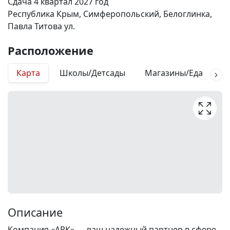
Сдача 4 квартал 2027 год
Республика Крым, Симферопольский, Белоглинка,
Павла Титова ул.
Расположение
Карта
Школы/Детсады
Магазины/Еда
М
Описание
Компания «АРК» — ваш надежный партнер в сфере