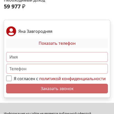
Необходимый доход
спортивные площадки. Благоустройство -
59 977
₽
ландшафтный дизайн с зонами отдыха; -
велодорожки и пешеходные аллеи; - игровые
комплексы для разных возрастов; - места для выгула
собак; - видеонаблюдение и КПП для безопасности.
Яна Завгородняя
Преимущества - сбалансированное сочетание цены
и качества; - развитая социальная инфраструктура в
Показать телефон
шаговой доступности; - продуманное дворовое
пространство; - гибкая система рассрочек и
ипотечных программ. N5292
Я согласен с
политикой конфиденциальности
Заказать звонок
Информация на сайте не является публичной офертой