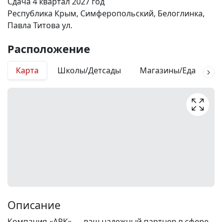
Сдача 4 квартал 2027 год
Республика Крым, Симферопольский, Белоглинка,
Павла Титова ул.
Расположение
Карта
Школы/Детсады
Магазины/Еда
М
Описание
Компания «АРК» — ваш надежный партнер в сфере