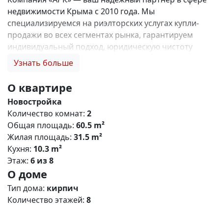
недвижимости Крыма с 2010 года. Мы
специализируемся на риэлторских услугах купли-
продажи во всех сегментах рынка, гарантируем
индивидуальный подход, юридическую чистоту
объектов и безопасность сделок. Самое ценное для
Узнать больше
нас — это доверие наших клиентов! 🤝. Выбирая
нас, Вы получаете: 1. 0% комиссии и оформление
О квартире
ипотеки бесплатно; 2. Покупку недвижимости по
Новостройка
цене застройщика + акции, бонусы, подарки; 3.
Количество комнат:
2
Экспертное мнение о каждом застройщике. Ваши
Общая площадь:
60.5 m²
интересы — наш приоритет! 4. Профессиональную
Жилая площадь:
31.5 m²
поддержку на всех этапах сделки до получения
Кухня:
10.3 m²
ключей; 5. Фейерверк подарков🎁 🎁 🎁! Купи с
Этаж:
6 из 8
нами и выбери свой ПОДАРОК! Жилой комплекс
О доме
«Зелёный квартал» (Симферополь) Общая
концепция «Зелёный квартал» — современный
Тип дома:
кирпич
жилой комплекс комфорт‑класса, сочетающий
Количество этажей:
8
городскую инфраструктуру с экологичным