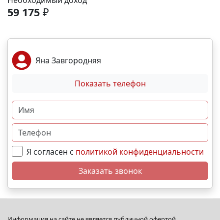
Необходимый доход
спортивные площадки. Благоустройство -
59 175
₽
ландшафтный дизайн с зонами отдыха; -
велодорожки и пешеходные аллеи; - игровые
комплексы для разных возрастов; - места для выгула
собак; - видеонаблюдение и КПП для безопасности.
Яна Завгородняя
Преимущества - сбалансированное сочетание цены
и качества; - развитая социальная инфраструктура в
Показать телефон
шаговой доступности; - продуманное дворовое
пространство; - гибкая система рассрочек и
ипотечных программ. N5230
Я согласен с
политикой конфиденциальности
Заказать звонок
Информация на сайте не является публичной офертой