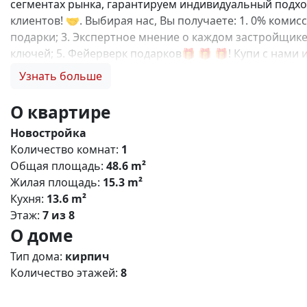
сегментах рынка, гарантируем индивидуальный подход
клиентов! 🤝. Выбирая нас, Вы получаете: 1. 0% коми
подарки; 3. Экспертное мнение о каждом застройщике
ключей; 5. Фейерверк подарков🎁 🎁 🎁! Купи с нам
квартал» — современный жилой комплекс комфорт‑кла
Узнать больше
детьми, молодых профессионалов и тех, кто ценит б
районе Симферополя с удобной транспортной доступно
О квартире
транспорта; - рядом — ключевые магистрали, обеспе
Новостройка
12 этажей (оптимальная плотность застройки). - Типы 
Количество комнат:
1
пространства, большие окна, функциональные кухни, р
Общая площадь:
48.6 m²
Дворы: без машин, озеленение, детские и спортивные
Жилая площадь:
15.3 m²
игровые комплексы для разных возрастов; - места дл
Кухня:
13.6 m²
цены и качества; - развитая социальная инфраструкту
Этаж:
7 из 8
программ. N5226
О доме
Тип дома:
кирпич
Количество этажей:
8