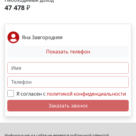
Необходимый доход
спортивные площадки. Благоустройство -
47 478
₽
ландшафтный дизайн с зонами отдыха; -
велодорожки и пешеходные аллеи; - игровые
комплексы для разных возрастов; - места для выгула
собак; - видеонаблюдение и КПП для безопасности.
Яна Завгородняя
Преимущества - сбалансированное сочетание цены
и качества; - развитая социальная инфраструктура в
Показать телефон
шаговой доступности; - продуманное дворовое
пространство; - гибкая система рассрочек и
ипотечных программ. N5225
Я согласен с
политикой конфиденциальности
Заказать звонок
Информация на сайте не является публичной офертой