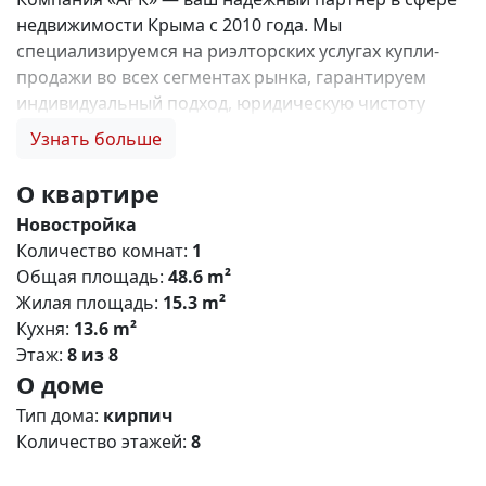
недвижимости Крыма с 2010 года. Мы
специализируемся на риэлторских услугах купли-
продажи во всех сегментах рынка, гарантируем
индивидуальный подход, юридическую чистоту
объектов и безопасность сделок. Самое ценное для
Узнать больше
нас — это доверие наших клиентов! 🤝. Выбирая
нас, Вы получаете: 1. 0% комиссии и оформление
О квартире
ипотеки бесплатно; 2. Покупку недвижимости по
Новостройка
цене застройщика + акции, бонусы, подарки; 3.
Количество комнат:
1
Экспертное мнение о каждом застройщике. Ваши
Общая площадь:
48.6 m²
интересы — наш приоритет! 4. Профессиональную
Жилая площадь:
15.3 m²
поддержку на всех этапах сделки до получения
Кухня:
13.6 m²
ключей; 5. Фейерверк подарков🎁 🎁 🎁! Купи с
Этаж:
8 из 8
нами и выбери свой ПОДАРОК! Жилой комплекс
О доме
«Зелёный квартал» (Симферополь) Общая
концепция «Зелёный квартал» — современный
Тип дома:
кирпич
жилой комплекс комфорт‑класса, сочетающий
Количество этажей:
8
городскую инфраструктуру с экологичным