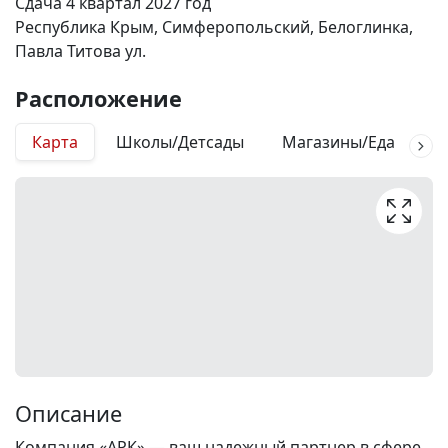
Сдача 4 квартал 2027 год
Республика Крым, Симферопольский, Белоглинка,
Павла Титова ул.
Расположение
Карта
Школы/Детсады
Магазины/Еда
М
Описание
Компания «АРК» — ваш надежный партнер в сфере