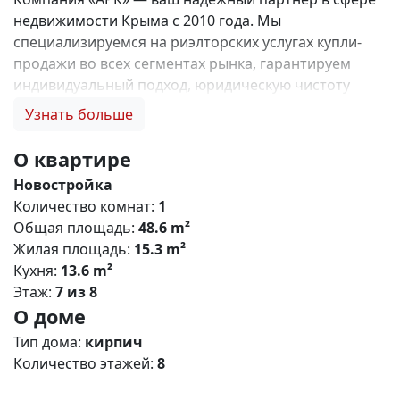
недвижимости Крыма с 2010 года. Мы
специализируемся на риэлторских услугах купли-
продажи во всех сегментах рынка, гарантируем
индивидуальный подход, юридическую чистоту
объектов и безопасность сделок. Самое ценное для
Узнать больше
нас — это доверие наших клиентов! 🤝. Выбирая
нас, Вы получаете: 1. 0% комиссии и оформление
О квартире
ипотеки бесплатно; 2. Покупку недвижимости по
Новостройка
цене застройщика + акции, бонусы, подарки; 3.
Количество комнат:
1
Экспертное мнение о каждом застройщике. Ваши
Общая площадь:
48.6 m²
интересы — наш приоритет! 4. Профессиональную
Жилая площадь:
15.3 m²
поддержку на всех этапах сделки до получения
Кухня:
13.6 m²
ключей; 5. Фейерверк подарков🎁 🎁 🎁! Купи с
Этаж:
7 из 8
нами и выбери свой ПОДАРОК! Жилой комплекс
О доме
«Зелёный квартал» (Симферополь) Общая
концепция «Зелёный квартал» — современный
Тип дома:
кирпич
жилой комплекс комфорт‑класса, сочетающий
Количество этажей:
8
городскую инфраструктуру с экологичным