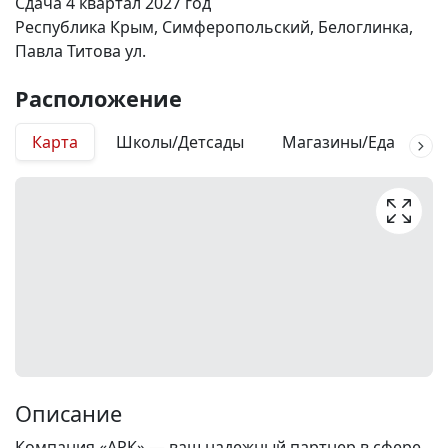
Сдача 4 квартал 2027 год
Республика Крым, Симферопольский, Белоглинка,
Павла Титова ул.
Расположение
Карта
Школы/Детсады
Магазины/Еда
М
Описание
Компания «АРК» — ваш надежный партнер в сфере