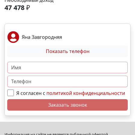
Необходимый доход
спортивные площадки. Благоустройство -
47 478
₽
ландшафтный дизайн с зонами отдыха; -
велодорожки и пешеходные аллеи; - игровые
комплексы для разных возрастов; - места для выгула
собак; - видеонаблюдение и КПП для безопасности.
Яна Завгородняя
Преимущества - сбалансированное сочетание цены
и качества; - развитая социальная инфраструктура в
Показать телефон
шаговой доступности; - продуманное дворовое
пространство; - гибкая система рассрочек и
ипотечных программ. N5223
Я согласен с
политикой конфиденциальности
Заказать звонок
Информация на сайте не является публичной офертой