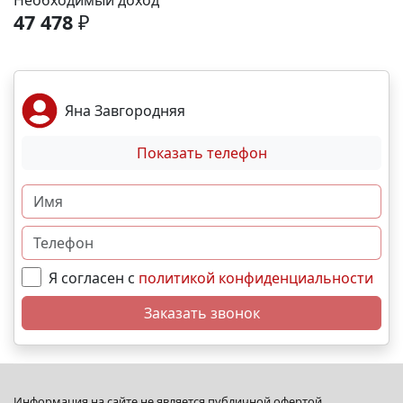
Необходимый доход
спортивные площадки. Благоустройство -
47 478
₽
ландшафтный дизайн с зонами отдыха; -
велодорожки и пешеходные аллеи; - игровые
комплексы для разных возрастов; - места для выгула
собак; - видеонаблюдение и КПП для безопасности.
Яна Завгородняя
Преимущества - сбалансированное сочетание цены
и качества; - развитая социальная инфраструктура в
Показать телефон
шаговой доступности; - продуманное дворовое
пространство; - гибкая система рассрочек и
ипотечных программ. N5221
Я согласен с
политикой конфиденциальности
Заказать звонок
Информация на сайте не является публичной офертой