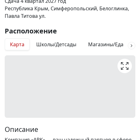
Сдача 4 квартал 2027 год
Республика Крым, Симферопольский, Белоглинка,
Павла Титова ул.
Расположение
Карта
Школы/Детсады
Магазины/Еда
М
Описание
Компания «АРК» — ваш надежный партнер в сфере