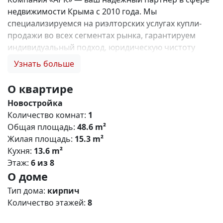
недвижимости Крыма с 2010 года. Мы
специализируемся на риэлторских услугах купли-
продажи во всех сегментах рынка, гарантируем
индивидуальный подход, юридическую чистоту
объектов и безопасность сделок. Самое ценное для
Узнать больше
нас — это доверие наших клиентов! 🤝. Выбирая
нас, Вы получаете: 1. 0% комиссии и оформление
О квартире
ипотеки бесплатно; 2. Покупку недвижимости по
Новостройка
цене застройщика + акции, бонусы, подарки; 3.
Количество комнат:
1
Экспертное мнение о каждом застройщике. Ваши
Общая площадь:
48.6 m²
интересы — наш приоритет! 4. Профессиональную
Жилая площадь:
15.3 m²
поддержку на всех этапах сделки до получения
Кухня:
13.6 m²
ключей; 5. Фейерверк подарков🎁 🎁 🎁! Купи с
Этаж:
6 из 8
нами и выбери свой ПОДАРОК! Жилой комплекс
О доме
«Зелёный квартал» (Симферополь) Общая
концепция «Зелёный квартал» — современный
Тип дома:
кирпич
жилой комплекс комфорт‑класса, сочетающий
Количество этажей:
8
городскую инфраструктуру с экологичным