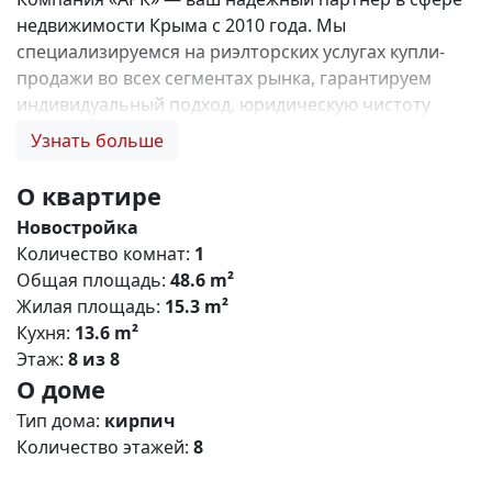
недвижимости Крыма с 2010 года. Мы
специализируемся на риэлторских услугах купли-
продажи во всех сегментах рынка, гарантируем
индивидуальный подход, юридическую чистоту
объектов и безопасность сделок. Самое ценное для
Узнать больше
нас — это доверие наших клиентов! 🤝. Выбирая
нас, Вы получаете: 1. 0% комиссии и оформление
О квартире
ипотеки бесплатно; 2. Покупку недвижимости по
Новостройка
цене застройщика + акции, бонусы, подарки; 3.
Количество комнат:
1
Экспертное мнение о каждом застройщике. Ваши
Общая площадь:
48.6 m²
интересы — наш приоритет! 4. Профессиональную
Жилая площадь:
15.3 m²
поддержку на всех этапах сделки до получения
Кухня:
13.6 m²
ключей; 5. Фейерверк подарков🎁 🎁 🎁! Купи с
Этаж:
8 из 8
нами и выбери свой ПОДАРОК! Жилой комплекс
О доме
«Зелёный квартал» (Симферополь) Общая
концепция «Зелёный квартал» — современный
Тип дома:
кирпич
жилой комплекс комфорт‑класса, сочетающий
Количество этажей:
8
городскую инфраструктуру с экологичным