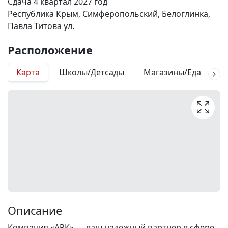
Сдача 4 квартал 2027 год
Республика Крым, Симферопольский, Белоглинка,
Павла Титова ул.
Расположение
Карта
Школы/Детсады
Магазины/Еда
М
Описание
Компания «АРК» — ваш надежный партнер в сфере