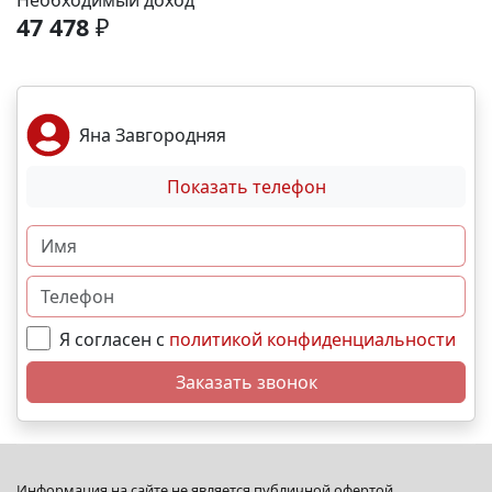
Необходимый доход
спортивные площадки. Благоустройство -
47 478
₽
ландшафтный дизайн с зонами отдыха; -
велодорожки и пешеходные аллеи; - игровые
комплексы для разных возрастов; - места для выгула
собак; - видеонаблюдение и КПП для безопасности.
Яна Завгородняя
Преимущества - сбалансированное сочетание цены
и качества; - развитая социальная инфраструктура в
Показать телефон
шаговой доступности; - продуманное дворовое
пространство; - гибкая система рассрочек и
ипотечных программ. N5216
Я согласен с
политикой конфиденциальности
Заказать звонок
Информация на сайте не является публичной офертой