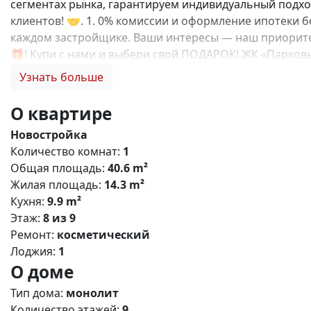
сегментах рынка, гарантируем индивидуальный подход
клиентов! 🤝. 1. 0% комиссии и оформление ипотеки б
каждом застройщике. Ваши интересы — наш приоритет
🎁! Купи с нами и выбери свой ПОДАРОК! ЖК «Парко
комплекс сочетает в себе строгие формы, лаконичный
Узнать больше
возможностьпребывания на открытом воздухе не выхо
крымской столицы и спокойным ритмом уютного район
О квартире
площадки; Двор без машин; Кладовки для хранения ве
Новостройка
индивидуальное газовое отопление и остекление лод
Количество комнат:
1
Детский сад и школы; Остановки общественного тран
Общая площадь:
40.6 m²
Поликлиника; Торговый центр; До центра г. Симферопо
Жилая площадь:
14.3 m²
Беспроцентная рассрочка от застройщика; Семейная, 
Кухня:
9.9 m²
подберем лучший вариант именно для вас! N4778
Этаж:
8 из 9
Ремонт:
косметический
Лоджия:
1
О доме
Тип дома:
монолит
Количество этажей:
9