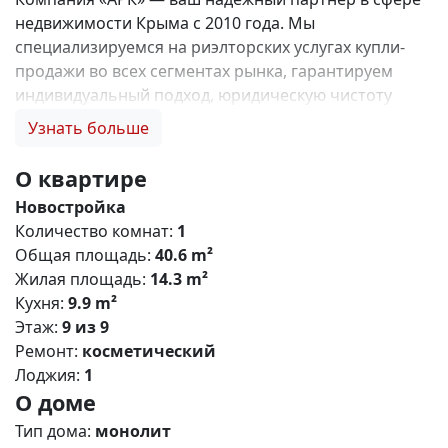
недвижимости Крыма с 2010 года. Мы
специализируемся на риэлторских услугах купли-
продажи во всех сегментах рынка, гарантируем
индивидуальный подход, юридическую чистоту
объектов и безопасность сделок. Самое ценное для
Узнать больше
нас — это доверие наших клиентов! 🤝. 1. 0%
комиссии и оформление ипотеки бесплатно; 2.
О квартире
Покупку недвижимости по цене застройщика +
Новостройка
акции, бонусы, подарки; 3. Экспертное мнение о
Количество комнат:
1
каждом застройщике. Ваши интересы — наш
Общая площадь:
40.6 m²
приоритет! 4. Профессиональную поддержку на всех
Жилая площадь:
14.3 m²
этапах сделки до получения ключей; 5. Фейерверк
Кухня:
9.9 m²
подарков🎁 🎁 🎁! Купи с нами и выбери свой
Этаж:
9 из 9
ПОДАРОК! ЖК «Парковые кварталы» - это ваш
Ремонт:
косметический
безусловный комфорт в активно развивающемся
Лоджия:
1
районе Симферополя! Жилищный комплекс
О доме
сочетает в себе строгие формы, лаконичный дизайн
,прекрасно развитую инфраструктуру и уникальные
Тип дома:
монолит