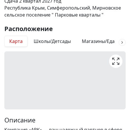
Сдача 2 квартал 2027 год
Республика Крым, Симферопольский, Мирновское
сельское поселение " Парковые кварталы "
Расположение
Карта
Школы/Детсады
Магазины/Еда
М
Описание
Компания «АРК» — ваш надежный партнер в сфере