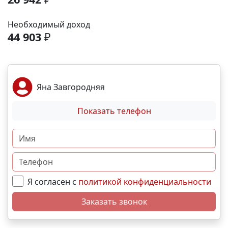
аэропорта- 9 минут; До железнодорожного вокзала
-12 минут. Выгодные условия покупки:
Необходимый доход
Беспроцентная рассрочка от застройщика;
44 903
₽
Семейная, военная ,IT- ипотека; Материнский
капитал; Дистанционная покупка. 📞Свяжитесь с
нами прямо сейчас и мы подберем лучший вариант
именно для вас! N4771
Яна Завгородняя
Показать телефон
Я согласен с
политикой конфиденциальности
Заказать звонок