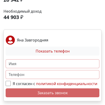
аэропорта- 9 минут; До железнодорожного вокзала
-12 минут. Выгодные условия покупки:
Необходимый доход
Беспроцентная рассрочка от застройщика;
44 903
₽
Семейная, военная ,IT- ипотека; Материнский
капитал; Дистанционная покупка. 📞Свяжитесь с
нами прямо сейчас и мы подберем лучший вариант
именно для вас! N4769
Яна Завгородняя
Показать телефон
Я согласен с
политикой конфиденциальности
Заказать звонок