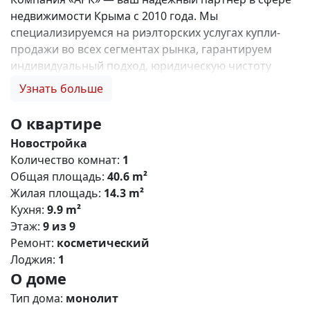
недвижимости Крыма с 2010 года. Мы
специализируемся на риэлторских услугах купли-
продажи во всех сегментах рынка, гарантируем
индивидуальный подход, юридическую чистоту
объектов и безопасность сделок. Самое ценное для
Узнать больше
нас — это доверие наших клиентов! 🤝. 1. 0%
комиссии и оформление ипотеки бесплатно; 2.
О квартире
Покупку недвижимости по цене застройщика +
Новостройка
акции, бонусы, подарки; 3. Экспертное мнение о
Количество комнат:
1
каждом застройщике. Ваши интересы — наш
Общая площадь:
40.6 m²
приоритет! 4. Профессиональную поддержку на всех
Жилая площадь:
14.3 m²
этапах сделки до получения ключей; 5. Фейерверк
Кухня:
9.9 m²
подарков🎁 🎁 🎁! Купи с нами и выбери свой
Этаж:
9 из 9
ПОДАРОК! ЖК «Парковые кварталы» - это ваш
Ремонт:
косметический
безусловный комфорт в активно развивающемся
Лоджия:
1
районе Симферополя! Жилищный комплекс
О доме
сочетает в себе строгие формы, лаконичный дизайн
,прекрасно развитую инфраструктуру и уникальные
Тип дома:
монолит