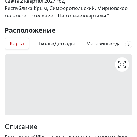
Сдача 2 квартал 2027 год
Республика Крым, Симферопольский, Мирновское
сельское поселение " Парковые кварталы "
Расположение
Карта
Школы/Детсады
Магазины/Еда
М
Описание
Компания «АРК» — ваш надежный партнер в сфере