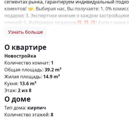
сегментах рынка, гарантируем индивидуальный подход
клиентов! 🤝. Выбирая нас, Вы получаете: 1. 0% коми
подарки; 3. Экспертное мнение о каждом застройщике
ключей; 5. Фейерверк подарков🎁 🎁 🎁! Купи с нам
квартал» — современный жилой комплекс комфорт‑кла
Узнать больше
детьми, молодых профессионалов и тех, кто ценит б
районе Симферополя с удобной транспортной доступно
О квартире
транспорта; - рядом — ключевые магистрали, обеспе
Новостройка
12 этажей (оптимальная плотность застройки). - Типы 
Количество комнат:
1
пространства, большие окна, функциональные кухни, р
Общая площадь:
39.2 m²
Дворы: без машин, озеленение, детские и спортивные
Жилая площадь:
14.9 m²
игровые комплексы для разных возрастов; - места дл
Кухня:
13.6 m²
цены и качества; - развитая социальная инфраструкту
Этаж:
2 из 8
программ. N4529
О доме
Тип дома:
кирпич
Количество этажей:
8