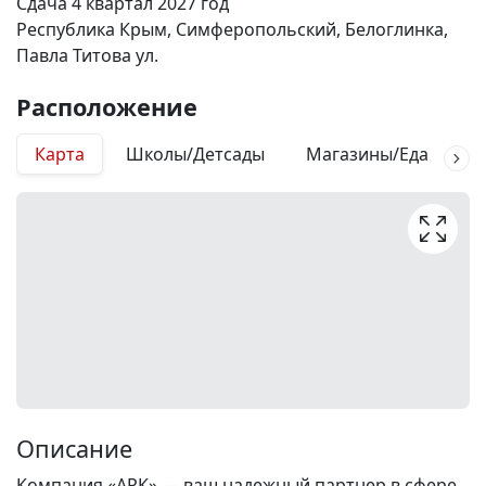
Сдача 4 квартал 2027 год
Республика Крым, Симферопольский, Белоглинка,
Павла Титова ул.
Расположение
Карта
Школы/Детсады
Магазины/Еда
М
Описание
Компания «АРК» — ваш надежный партнер в сфере