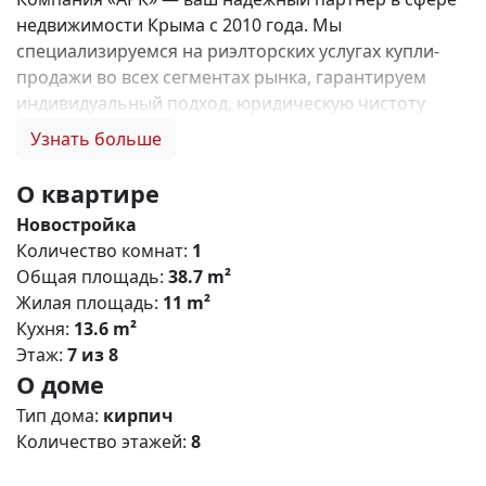
недвижимости Крыма с 2010 года. Мы
специализируемся на риэлторских услугах купли-
продажи во всех сегментах рынка, гарантируем
индивидуальный подход, юридическую чистоту
объектов и безопасность сделок. Самое ценное для
Узнать больше
нас — это доверие наших клиентов! 🤝. Выбирая
нас, Вы получаете: 1. 0% комиссии и оформление
О квартире
ипотеки бесплатно; 2. Покупку недвижимости по
Новостройка
цене застройщика + акции, бонусы, подарки; 3.
Количество комнат:
1
Экспертное мнение о каждом застройщике. Ваши
Общая площадь:
38.7 m²
интересы — наш приоритет! 4. Профессиональную
Жилая площадь:
11 m²
поддержку на всех этапах сделки до получения
Кухня:
13.6 m²
ключей; 5. Фейерверк подарков🎁 🎁 🎁! Купи с
Этаж:
7 из 8
нами и выбери свой ПОДАРОК! Жилой комплекс
О доме
«Зелёный квартал» (Симферополь) Общая
концепция «Зелёный квартал» — современный
Тип дома:
кирпич
жилой комплекс комфорт‑класса, сочетающий
Количество этажей:
8
городскую инфраструктуру с экологичным