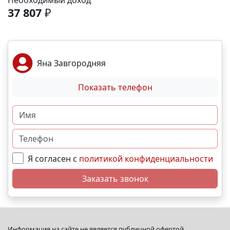
Необходимый доход
спортивные площадки. Благоустройство -
37 807
₽
ландшафтный дизайн с зонами отдыха; -
велодорожки и пешеходные аллеи; - игровые
комплексы для разных возрастов; - места для выгула
собак; - видеонаблюдение и КПП для безопасности.
Яна Завгородняя
Преимущества - сбалансированное сочетание цены
и качества; - развитая социальная инфраструктура в
Показать телефон
шаговой доступности; - продуманное дворовое
пространство; - гибкая система рассрочек и
ипотечных программ. N4492
Я согласен с
политикой конфиденциальности
Заказать звонок
Информация на сайте не является публичной офертой